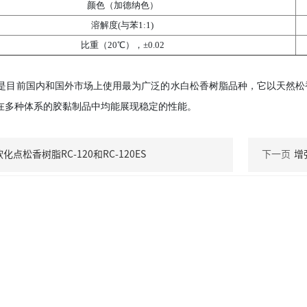
颜色（加德纳色）
溶解度(与苯1:1)
比重（20℃），±0.02
100是目前国内和国外市场上使用最为广泛的水白松香树脂品种，它以天然
,在多种体系的胶黏制品中均能展现稳定的性能。
化点松香树脂RC-120和RC-120ES
下一页
增
里建大道72号
备45012202000199