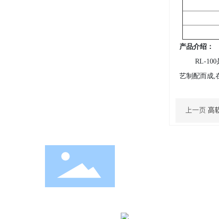
产品介绍：
RL-
艺制配而成
上一页
高软
地址：广西南宁-东盟经济开发区
电话：
0771-6018696
传真：0771-6018699
营业执照
SEO
桂ICP备15002693号-1
桂公网安