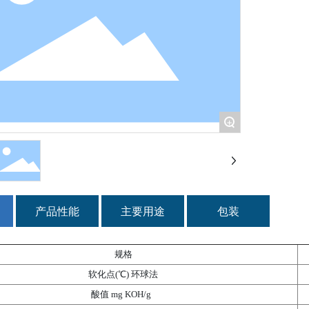
+
产品性能
主要用途
包装
规格
软化点(℃) 环球法
酸值 mg KOH/g